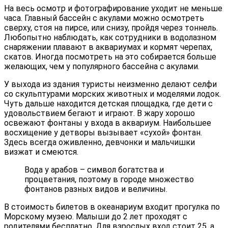
На весь осмотр и фотографирование уходит не меньше
часа. Главный бассейн с акулами можно осмотреть
сверху, стоя на пирсе, или снизу, пройдя через тоннель.
Любопытно наблюдать, как сотрудники в водолазном
снаряжении плавают в аквариумах и кормят черепах,
скатов. Иногда посмотреть на это собирается больше
желающих, чем у популярного бассейна с акулами.
У выхода из здания туристы неизменно делают селфи
со скульптурами морских животных и моделями лодок.
Чуть дальше находится детская площадка, где дети с
удовольствием бегают и играют. В жару хорошо
освежают фонтаны у входа в аквариум. Наибольшее
восхищение у детворы вызывает «сухой» фонтан.
Здесь всегда оживленно, девчонки и мальчишки
визжат и смеются.
Вода у арабов – символ богатства и
процветания, поэтому в городе множество
фонтанов разных видов и величины.
В стоимость билетов в океанариум входит прогулка по
Морскому музею. Малыши до 2 лет проходят с
родителями бесплатно. Для взрослых вход стоит 25, а