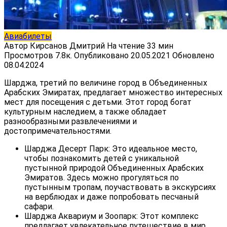
Авиабилеты
Автор
Кирсанов Дмитрий
На чтение
33 мин
Просмотров
7.8к.
Опубликовано
20.05.2021
Обновлено
08.04.2024
Шарджа, третий по величине город в Объединенных
Арабских Эмиратах, предлагает множество интересных
мест для посещения с детьми. Этот город богат
культурным наследием, а также обладает
разнообразными развлечениями и
достопримечательностями.
Шарджа Десерт Парк: Это идеальное место,
чтобы познакомить детей с уникальной
пустынной природой Объединенных Арабских
Эмиратов. Здесь можно прогуляться по
пустынным тропам, поучаствовать в экскурсиях
на верблюдах и даже попробовать песчаный
сафари.
Шарджа Аквариум и Зоопарк: Этот комплекс
предлагает увлекательное путешествие в мир