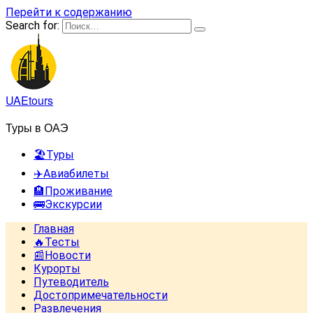
Перейти к содержанию
Search for:
UAEtours
Туры в ОАЭ
🏖️Туры
✈️Авиабилеты
🏨Проживание
🚌Экскурсии
Главная
🔥Тесты
📰Новости
Курорты
Путеводитель
Достопримечательности
Развлечения