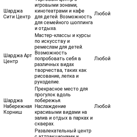
игровыми зонами,
Шарджа
кинотеатрами и кафе
Любой
Сити Центр
для детей. Возможность
для семейного шоппинга
и отдыха.
Мастер-классы и курсы
по искусству и
ремеслам для детей.
Возможность
Шарджа Арт
попробовать себя в
Любой
Центр
различных видах
творчества, таких как
рисование, лепка и
рукоделие.
Прекрасное место для
прогулок вдоль
Шарджа
побережья.
Набережная
Наслаждение
Любой
Корниш
красивыми видами на
залив и отдых в парках и
скверах.
Развлекательный центр
с аттракционами и