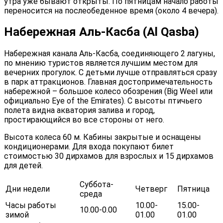
утра уже бывают открыты. По пятницам начало работы
переносится на послеобеденное время (около 4 вечера).
Набережная Аль-Касба (Al Qasba)
Набережная канала Аль-Касба, соединяющего 2 лагуны,
по мнению туристов является лучшим местом для
вечерних прогулок. С детьми лучше отправляться сразу
в парк аттракционов. Главная достопримечательность
набережной – большое колесо обозрения (Big Weel или
официально Eye of the Emirates). С высоты птичьего
полета видна акватория залива и город,
простирающийся во все стороны от него.
Высота колеса 60 м. Кабины закрытые и оснащены
кондиционерами. Для входа покупают билет
стоимостью 30 дирхамов для взрослых и 15 дирхамов
для детей.
Суббота-
Дни недели
Четверг
Пятница
среда
Часы работы
10.00-
15.00-
10.00-0.00
зимой
01.00
01.00