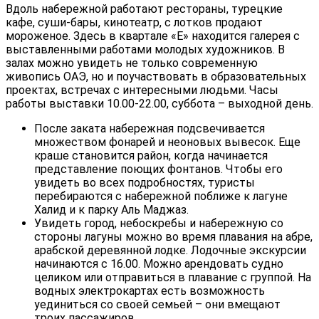
Вдоль набережной работают рестораны, турецкие
кафе, суши-бары, кинотеатр, с лотков продают
мороженое. Здесь в квартале «Е» находится галерея с
выставленными работами молодых художников. В
залах можно увидеть не только современную
живопись ОАЭ, но и поучаствовать в образовательных
проектах, встречах с интересными людьми. Часы
работы выставки 10.00-22.00, суббота – выходной день.
После заката набережная подсвечивается
множеством фонарей и неоновых вывесок. Еще
краше становится район, когда начинается
представление поющих фонтанов. Чтобы его
увидеть во всех подробностях, туристы
перебираются с набережной поближе к лагуне
Халид и к парку Аль Маджаз.
Увидеть город, небоскребы и набережную со
стороны лагуны можно во время плавания на абре,
арабской деревянной лодке. Лодочные экскурсии
начинаются с 16.00. Можно арендовать судно
целиком или отправиться в плавание с группой. На
водных электрокартах есть возможность
уединиться со своей семьей – они вмещают
троих пассажиров.