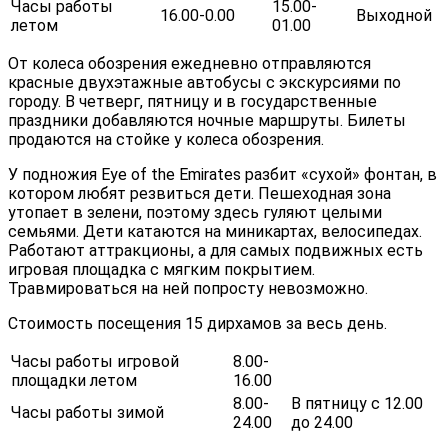
Часы работы
15.00-
16.00-0.00
Выходной
летом
01.00
От колеса обозрения ежедневно отправляются
красные двухэтажные автобусы с экскурсиями по
городу. В четверг, пятницу и в государственные
праздники добавляются ночные маршруты. Билеты
продаются на стойке у колеса обозрения.
У подножия Eye of the Emirates разбит «сухой» фонтан, в
котором любят резвиться дети. Пешеходная зона
утопает в зелени, поэтому здесь гуляют целыми
семьями. Дети катаются на миникартах, велосипедах.
Работают аттракционы, а для самых подвижных есть
игровая площадка с мягким покрытием.
Травмироваться на ней попросту невозможно.
Стоимость посещения 15 дирхамов за весь день.
Часы работы игровой
8.00-
площадки летом
16.00
8.00-
В пятницу с 12.00
Часы работы зимой
24.00
до 24.00