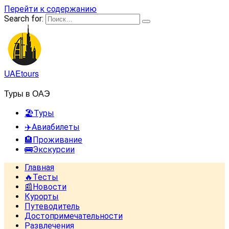
Перейти к содержанию
Search for:
UAEtours
Туры в ОАЭ
🏖️Туры
✈️Авиабилеты
🏨Проживание
🚌Экскурсии
Главная
🔥Тесты
📰Новости
Курорты
Путеводитель
Достопримечательности
Развлечения