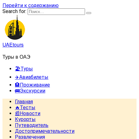
Перейти к содержанию
Search for:
UAEtours
Туры в ОАЭ
🏖️Туры
✈️Авиабилеты
🏨Проживание
🚌Экскурсии
Главная
🔥Тесты
📰Новости
Курорты
Путеводитель
Достопримечательности
Развлечения