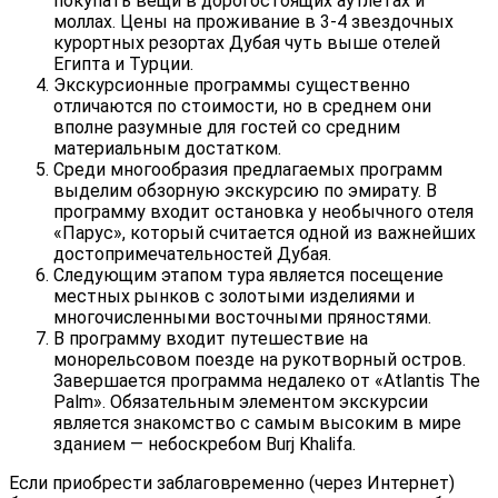
покупать вещи в дорогостоящих аутлетах и
моллах. Цены на проживание в 3-4 звездочных
курортных резортах Дубая чуть выше отелей
Египта и Турции.
Экскурсионные программы существенно
отличаются по стоимости, но в среднем они
вполне разумные для гостей со средним
материальным достатком.
Среди многообразия предлагаемых программ
выделим обзорную экскурсию по эмирату. В
программу входит остановка у необычного отеля
«Парус», который считается одной из важнейших
достопримечательностей Дубая.
Следующим этапом тура является посещение
местных рынков с золотыми изделиями и
многочисленными восточными пряностями.
В программу входит путешествие на
монорельсовом поезде на рукотворный остров.
Завершается программа недалеко от «Atlantis The
Palm». Обязательным элементом экскурсии
является знакомство с самым высоким в мире
зданием — небоскребом Burj Khalifa.
Если приобрести заблаговременно (через Интернет)