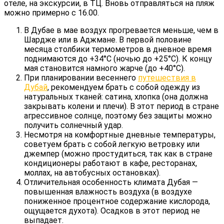
отеле, на экскурсии, в ТЦ. Вновь отправляться на пляж
можно примерно с 16.00.
В Дубае в мае воздух прогревается меньше, чем в
Шардже или в Аджмане. В первой половине
месяца столбики термометров в дневное время
поднимаются до +34°C (ночью до +25°C). К концу
мая становится намного жарче (до +40°C).
При планировании весеннего
путешествия в
Дубай
, рекомендуем брать с собой одежду из
натуральных тканей: сатина, хлопка (она должна
закрывать колени и плечи). В этот период в стране
агрессивное солнце, поэтому без защиты можно
получить солнечный удар.
Несмотря на комфортные дневные температуры,
советуем брать с собой легкую ветровку или
джемпер (можно простудиться, так как в стране
кондиционеры работают в кафе, ресторанах,
моллах, на автобусных остановках).
Отличительная особенность климата Дубая —
повышенная влажность воздуха (в воздухе
пониженное процентное содержание кислорода,
ощущается духота). Осадков в этот период не
выпадает.