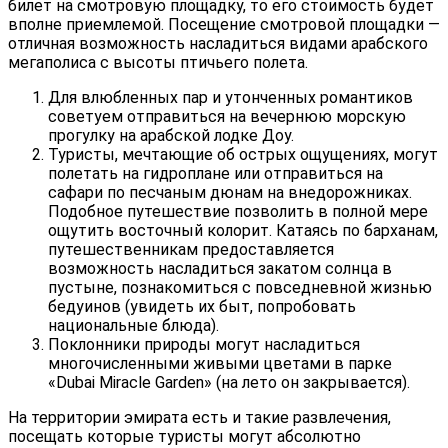
билет на смотровую площадку, то его стоимость будет
вполне приемлемой. Посещение смотровой площадки —
отличная возможность насладиться видами арабского
мегаполиса с высоты птичьего полета.
Для влюбленных пар и утонченных романтиков
советуем отправиться на вечернюю морскую
прогулку на арабской лодке Доу.
Туристы, мечтающие об острых ощущениях, могут
полетать на гидроплане или отправиться на
сафари по песчаным дюнам на внедорожниках.
Подобное путешествие позволить в полной мере
ощутить восточный колорит. Катаясь по барханам,
путешественникам предоставляется
возможность насладиться закатом солнца в
пустыне, познакомиться с повседневной жизнью
бедуинов (увидеть их быт, попробовать
национальные блюда).
Поклонники природы могут насладиться
многочисленными живыми цветами в парке
«Dubai Miracle Garden» (на лето он закрывается).
На территории эмирата есть и такие развлечения,
посещать которые туристы могут абсолютно