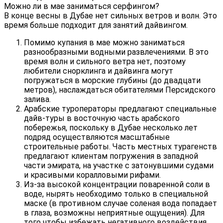
Можно ли в мае заниматься серфингом?
В конце весны в Дубае нет сильных ветров и волн. Это
время больше подходит для занятий дайвингом.
Помимо купания в мае можно заниматься
разнообразными водными развлечениями. В это
время волн и сильного ветра нет, поэтому
любители снорклинга и дайвинга могут
погружаться в морские глубины (до двадцати
метров), наслаждаться обитателями Персидского
залива.
Арабские туроператоры предлагают специальные
дайв-туры в восточную часть арабского
побережья, поскольку в Дубае несколько лет
подряд осуществляются масштабные
строительные работы. Часть местных турагенств
предлагают клиентам погружения в западной
части эмирата, на участке с затонувшими судами
и красивыми коралловыми рифами.
Из-за высокой концентрации поваренной соли в
воде, нырять необходимо только в специальной
маске (в противном случае соленая вода попадает
в глаза, возможны неприятные ощущения). Для
того чтобы избежать негативного воздействия