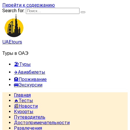
Перейти к содержанию
Search for:
UAEtours
Туры в ОАЭ
🏖️Туры
✈️Авиабилеты
🏨Проживание
🚌Экскурсии
Главная
🔥Тесты
📰Новости
Курорты
Путеводитель
Достопримечательности
Развлечения