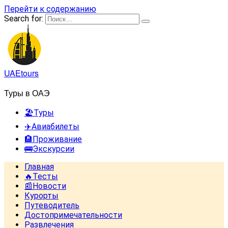
Перейти к содержанию
Search for:
UAEtours
Туры в ОАЭ
🏖️Туры
✈️Авиабилеты
🏨Проживание
🚌Экскурсии
Главная
🔥Тесты
📰Новости
Курорты
Путеводитель
Достопримечательности
Развлечения