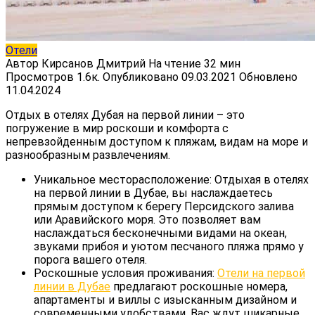
Отели
Автор
Кирсанов Дмитрий
На чтение
32 мин
Просмотров
1.6к.
Опубликовано
09.03.2021
Обновлено
11.04.2024
Отдых в отелях Дубая на первой линии – это
погружение в мир роскоши и комфорта с
непревзойденным доступом к пляжам, видам на море и
разнообразным развлечениям.
Уникальное месторасположение: Отдыхая в отелях
на первой линии в Дубае, вы наслаждаетесь
прямым доступом к берегу Персидского залива
или Аравийского моря. Это позволяет вам
наслаждаться бесконечными видами на океан,
звуками прибоя и уютом песчаного пляжа прямо у
порога вашего отеля.
Роскошные условия проживания:
Отели на первой
линии в Дубае
предлагают роскошные номера,
апартаменты и виллы с изысканным дизайном и
современными удобствами. Вас ждут шикарные