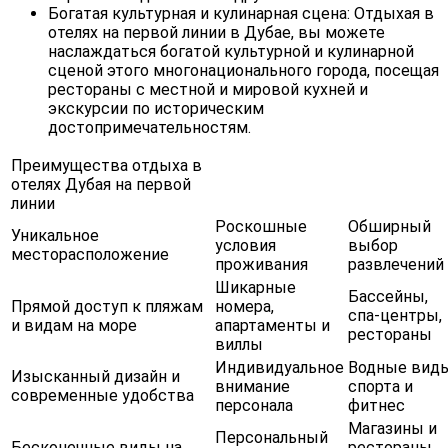
Богатая культурная и кулинарная сцена: Отдыхая в
отелях на первой линии в Дубае, вы можете
наслаждаться богатой культурной и кулинарной
сценой этого многонационального города, посещая
рестораны с местной и мировой кухней и
экскурсии по историческим
достопримечательностям.
Преимущества отдыха в
отелях Дубая на первой
линии
Роскошные
Обширный
Уникальное
условия
выбор
месторасположение
проживания
развлечений
Шикарные
Бассейны,
Прямой доступ к пляжам
номера,
спа-центры,
и видам на море
апартаменты и
рестораны
виллы
Индивидуальное
Водные вид
Изысканный дизайн и
внимание
спорта и
современные удобства
персонала
фитнес
Магазины и
Персональный
Бесконечные виды на
рестораны