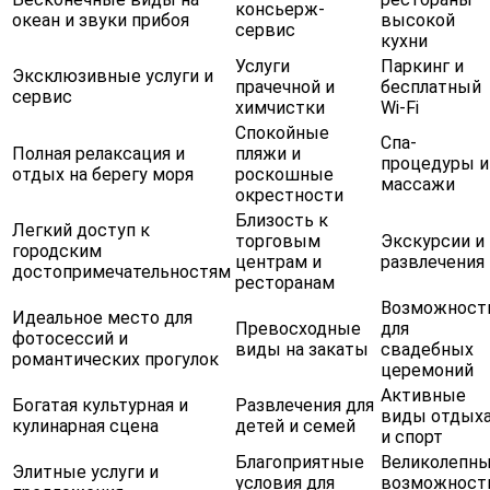
консьерж-
океан и звуки прибоя
высокой
сервис
кухни
Услуги
Паркинг и
Эксклюзивные услуги и
прачечной и
бесплатный
сервис
химчистки
Wi-Fi
Спокойные
Спа-
Полная релаксация и
пляжи и
процедуры и
отдых на берегу моря
роскошные
массажи
окрестности
Близость к
Легкий доступ к
торговым
Экскурсии и
городским
центрам и
развлечения
достопримечательностям
ресторанам
Возможност
Идеальное место для
Превосходные
для
фотосессий и
виды на закаты
свадебных
романтических прогулок
церемоний
Активные
Богатая культурная и
Развлечения для
виды отдых
кулинарная сцена
детей и семей
и спорт
Благоприятные
Великолепн
Элитные услуги и
условия для
возможност