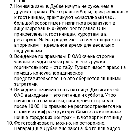
отеле.
Ночная жизнь в Дубае ничуть не хуже, чем в
других странах. Рестораны и бары, прикрепленные
к гостиницам, практикуют «счастливый час»,
большой ассортимент напитков реализуют в
лицензированных барах, ресторанах. Они
прикреплены к гостиницам, курортам, а в
ресторане Nola’s предлагают «ночь женщин» по
вторникам – идеальное время для веселья с
подружками.
Вождение по правилам. В ОАЭ очень строгие
законы и садиться за руль после кружки
горячительного – это табу. Турист имеет право на
помощь консула, юридическое
представительство, но это обернется лишними
затратами.
Выходные начинаются в пятницу. Для жителей
ОАЭ выходные – это пятница и суббота. Утро
начинается с молитвы, заведения открывают
после 10.00. Но правило не распространяется на
отели и их инфраструктуру. Самые оживленные
ночи в городских центрах – в четверг и пятницу.
Фотографировать можно, но осторожно.
Папарацци в Дубае вне закона. Фото или видео