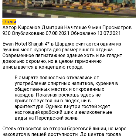
Отели
Автор
Кирсанов Дмитрий
На чтение
9 мин
Просмотров
930
Опубликовано
07.08.2021
Обновлено
13.07.2021
Ewan Hotel Sharjah 4* в Шардже считается одним из
лучших мест курорта для размеренного отдыха.
Современное пятиэтажное здание хоть и выглядит
довольно скромно, но в целом гармонично
вписывается в концепцию города.
В эмирате полностью отказались от
употребления спиртных напитков, курения в
общественных местах и откровенных
нарядов. Показная роскошь здесь не
приветствуется ни в людях, ни в
архитектуре. Однако внутри гостей ждет
настоящий арабский шик и великолепные
виды на Персидский залив.
Отель относится ко второй береговой линии, но море
находится в пешей доступности. До центра города