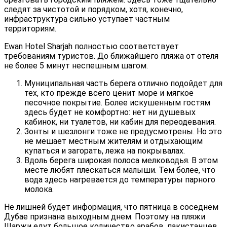
следят за чистотой и порядком, хотя, конечно,
инфраструктура сильно уступает частным
территориям.
Ewan Hotel Sharjah полностью соответствует
требованиям туристов.
До ближайшего пляжа от отеля
не более 5 минут неспешным шагом.
Муниципальная часть берега отлично подойдет для
тех, кто прежде всего ценит море и мягкое
песочное покрытие. Более искушенным гостям
здесь будет не комфортно: нет ни душевых
кабинок, ни туалетов, ни кабин для переодевания.
Зонты и шезлонги тоже не предусмотрены. Но это
не мешает местным жителям и отдыхающим
купаться и загорать, лежа на покрывалах.
Вдоль берега широкая полоса мелководья. В этом
месте любят плескаться малыши. Тем более, что
вода здесь нагревается до температуры парного
молока.
Не лишней будет информация, что пятница в соседнем
Дубае признана выходным днем. Поэтому на пляжи
Шаржи едут большое количество арабов, пакистанцев,