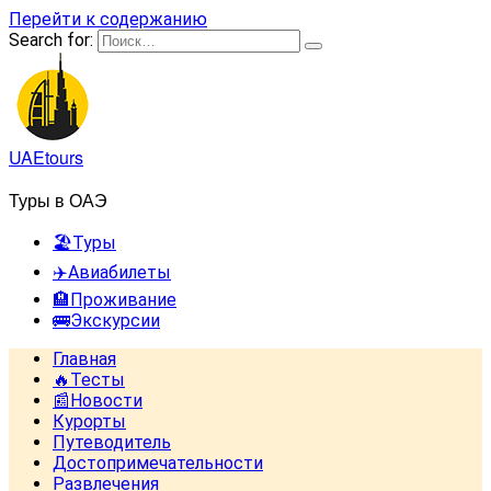
Перейти к содержанию
Search for:
UAEtours
Туры в ОАЭ
🏖️Туры
✈️Авиабилеты
🏨Проживание
🚌Экскурсии
Главная
🔥Тесты
📰Новости
Курорты
Путеводитель
Достопримечательности
Развлечения