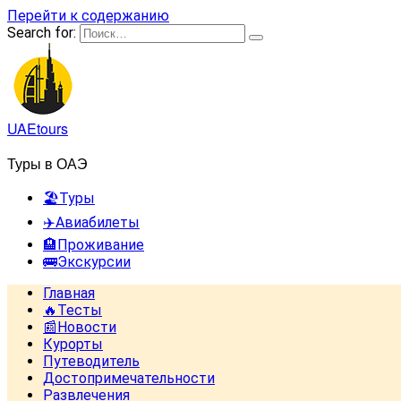
Перейти к содержанию
Search for:
UAEtours
Туры в ОАЭ
🏖️Туры
✈️Авиабилеты
🏨Проживание
🚌Экскурсии
Главная
🔥Тесты
📰Новости
Курорты
Путеводитель
Достопримечательности
Развлечения